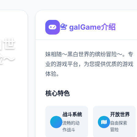
📇 galGame介绍
白世
妹相随～黑白世界的缤纷冒险～。专
险～
业的游戏平台，为您提供优质的游戏
体验。
～。专
的游戏
核心特色
战斗系统
开放世界
900K
流畅的动
自由探索
玩家
作战斗
冒险