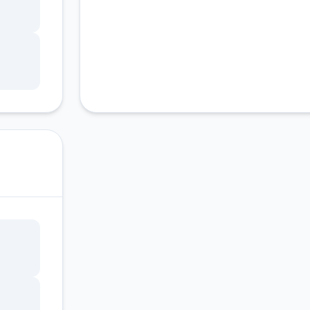
中的
的黑
留下绝
拾个
的路程