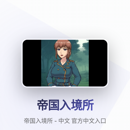
帝国入境所
帝国入境所 - 中文 官方中文入口