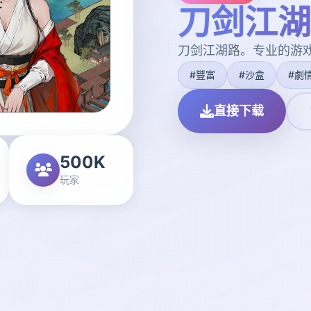
刀剑江湖
刀剑江湖路。专业的游
#豐富
#沙盒
#劇
直接下载
500K
玩家