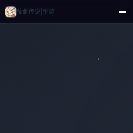
仗剑传说|手游