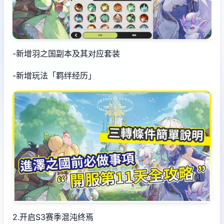
-新增羽之国副本及其对应套装
-新增玩法「羁绊经历」
2.开启S3赛季混沌终焉