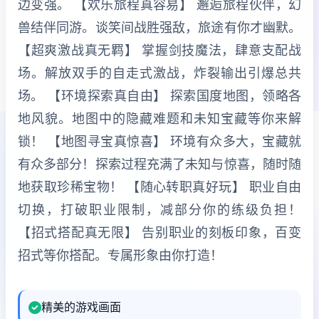
边变强。 【欢乐旅程真容易】 邂逅旅程伙伴，幻
兽结伴同游。谈笑间战胜强敌，旅途有你才幽默。
【超爽激战真无羁】 掌握剑技魔法，肆意支配战
场。解放双手的自走式激战，炸裂输出引爆总共
场。 【环境探索真自由】 探索国度地图，领略各
地风貌。地图中的隐藏难题和未知宝藏等你来解
锁！ 【地图寻宝真惊喜】 环境有众多大，宝藏就
有众多部分！探索过程充满了未知与惊喜，随时随
地获取珍稀宝物！ 【随心转职真好玩】 职业自由
切换，打破职业限制，减部分你的练级负担！
【招式搭配真无限】 告别职业的刻板印象，百变
招式等你搭配。专属形象由你打造！
精美的游戏画面