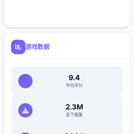
完全免费
其他重要玩法：武林大会、随机事件、生活、
客服支持
钓鱼、青楼、赌坊、地牢、捕快、杀手等
游戏数据
【后续更新计划】
9.4
平均评分
2.3M
总下载量
后续重点更新：逐步增添&完善沙盒材料以及
机制、更新创意工坊2.0、更新免费版DLC等