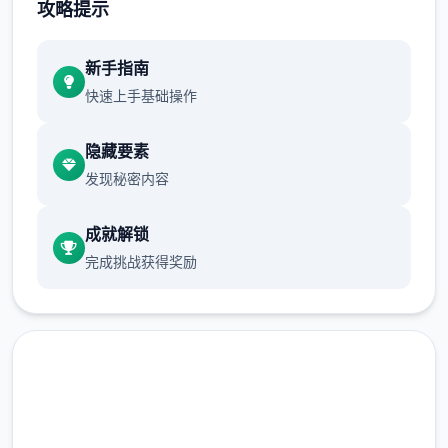
正式转正，完结主线剧情（8大结局）&推出沙
攻略提示
盒材料，后续推出【免费版DLC】
新手指南
快速上手基础操作
註：Steamdeck需要在正式版上线后再逐步做
适配，目前享受唯一般
隐藏要素
发现秘密内容
【正式版】材料包括：
成就解锁
完成挑战获得奖励
主线&支线：15个大地图（5个门派）以及其他
小地图，百万＋剧情文案
武学：数个余种兵器，数数个套武学/轻功/内
功、武学混用、神功、大量个才书平台、天赋