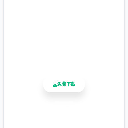
等
润色版下载 刀剑江湖路
完整版游戏，免费体验
2.3M+
总下载量
4.9/5
用户评分
900K+
活跃用户
帮派玩法：自建帮派、帮派战争、吞并帮派、
免费下载
收服帮派等
安全下载
NPC互动：同伴、仇家、家仆、生育等
高速安装