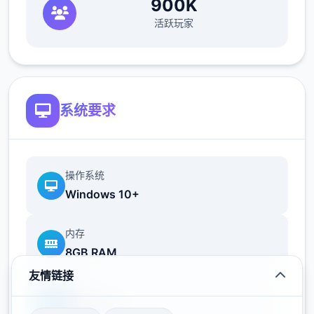
900K
活跃玩家
从江湖中的无名之辈伊始，以微末之身，于诡
谲的江湖纷争中成就侠名，搅动天下大势。
——百万字的原创武侠剧情，主线8大结局，
系统要求
沈浸式享受江湖恩怨情仇
操作系统
——15个地图，包含5个大门派剧情，解锁不
Windows 10+
同的江湖记录
内存
8GB RAM
——结交不同性格的江湖人物，与不同的江湖
友情链接
人士互动，或红尘相伴，或传授武艺，或图谋
显卡
不轨、心狠手辣
GTX 1060