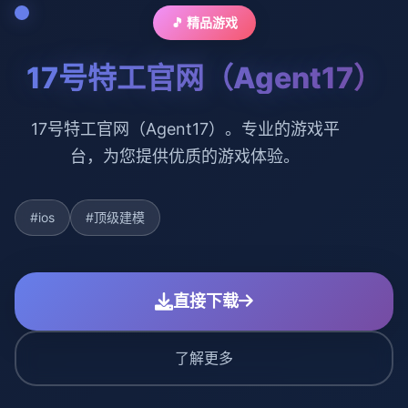
🎵 精品游戏
17号特工官网（Agent17）
17号特工官网（Agent17）。专业的游戏平
台，为您提供优质的游戏体验。
#ios
#顶级建模
直接下载
了解更多