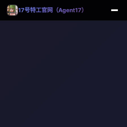
17号特工官网（Agent17）