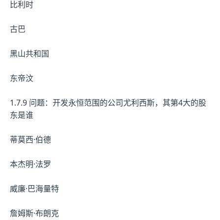
比利时
古巴
黑山共和国
东帝汶
1.7.9 问题：开发永恒范围的公司尤利西斯，其第4大的股
东是谁
蒂莫西·伯德
本杰明·法罗
威廉·巴海量特
詹姆斯·布朗克