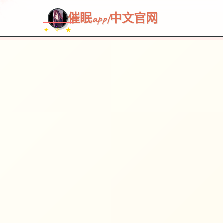
催眠app|中文官网
✦ ✧ ★