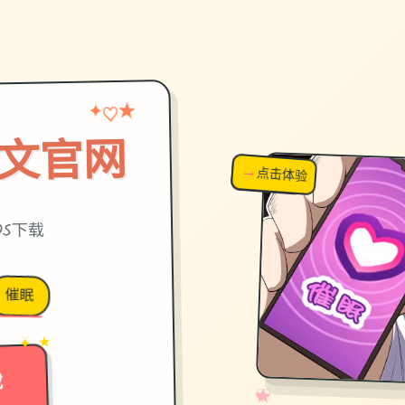
★
♡
✦
中文官网
→
↗
点击体验
超棒！
OS下载
催眠
→
✦ ★
载
✧
♡
★
♥