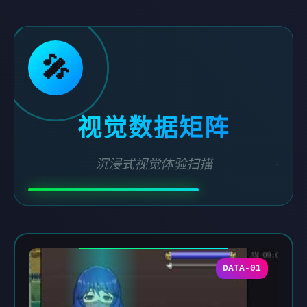
🎤
视觉数据矩阵
沉浸式视觉体验扫描
DATA-01