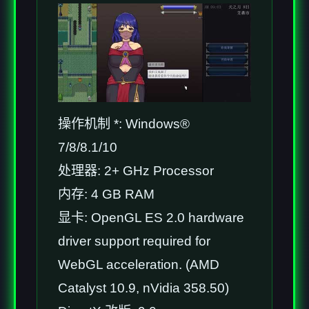
操作机制 *: Windows®
7/8/8.1/10
处理器: 2+ GHz Processor
内存: 4 GB RAM
显卡: OpenGL ES 2.0 hardware
driver support required for
WebGL acceleration. (AMD
Catalyst 10.9, nVidia 358.50)