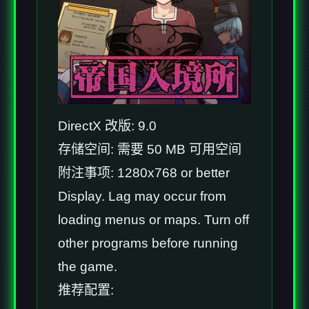
DirectX 改版: 9.0
存储空间: 需要 50 MB 可用空间
附注事项: 1280x768 or better
Display. Lag may occur from
loading menus or maps. Turn off
other programs before running
the game.
推荐配置: