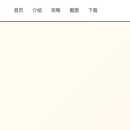
首页
介绍
攻略
截图
下载